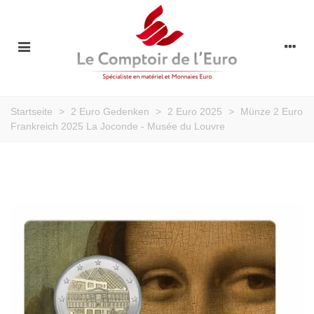
Startseite
>
2 Euro Gedenken
>
2 Euro 2025
>
Münze 2 Euro
Frankreich 2025 La Joconde - Musée du Louvre