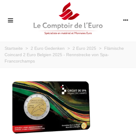
Startseite
>
2 Euro Gedenken
>
2 Euro 2025
>
Flämische
Coincard 2 Euro Belgien 2025 - Rennstrecke von Spa-
Francorchamps