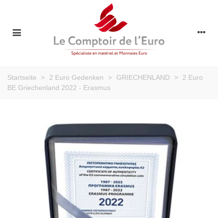
Startseite
>
2 Euro Gedenken
>
GRIECHENLAND
>
2 Euro
BE Griechenland 2022 - Erasmus