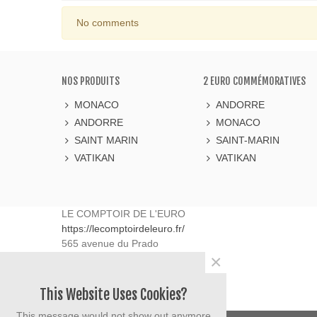
No comments
NOS PRODUITS
2 EURO COMMÉMORATIVES
MONACO
ANDORRE
ANDORRE
MONACO
SAINT MARIN
SAINT-MARIN
VATIKAN
VATIKAN
LE COMPTOIR DE L'EURO
https://lecomptoirdeleuro.fr/
565 avenue du Prado
×
13008
Marseille
France
06.40.90.50.63
This Website Uses Cookies?
contact@lecomptoirdeleuro.fr
This message would not show out anymore