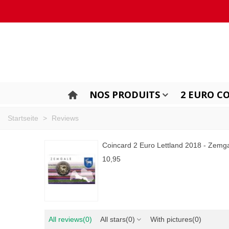
NOS PRODUITS
2 EURO C
Startseite
>
Reviews
Coincard 2 Euro Lettland 2018 - Zemg
10,95
All reviews
(0)
All stars
(0)
With pictures
(0)