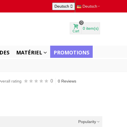
Deutsch

Deutsch
0
0
item(s)
Cart
DES
MATÉRIEL
PROMOTIONS
0
verall rating
0 Reviews
Popularity