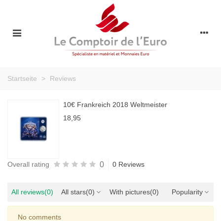
Startseite
>
Reviews
10€ Frankreich 2018 Weltmeister
18,95
0
Overall rating
0 Reviews
All reviews
(0)
All stars
(0)
With pictures
(0)
Popularity
No comments