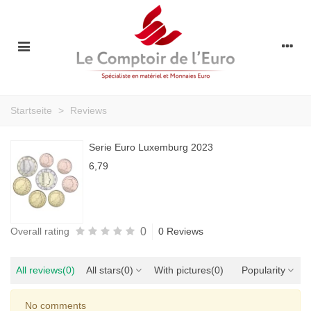
Startseite
>
Reviews
Serie Euro Luxemburg 2023
6,79
0
Overall rating
0 Reviews
All reviews
(0)
All stars
(0)
With pictures
(0)
Popularity
No comments