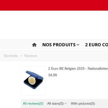
NOS PRODUITS
2 EURO C
Startseite
>
Reviews
2 Euro BE Belgien 2025 - Nationallotter
34,99
All reviews
(0)
All stars
(0)
With pictures
(0)