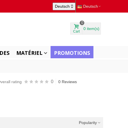
Deutsch

Deutsch
0
0
item(s)
Cart
DES
MATÉRIEL
PROMOTIONS
0
verall rating
0 Reviews
Popularity