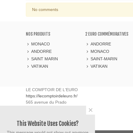
No comments
NOS PRODUITS
2 EURO COMMÉMORATIVES
MONACO
ANDORRE
ANDORRE
MONACO
SAINT MARIN
SAINT-MARIN
VATIKAN
VATIKAN
LE COMPTOIR DE L'EURO
https://lecomptoirdeleuro.fr/
565 avenue du Prado
×
13008
Marseille
France
06.40.90.50.63
This Website Uses Cookies?
contact@lecomptoirdeleuro.fr
This message would not show out anymore