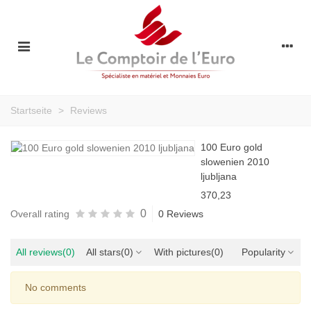
Startseite
>
Reviews
100 Euro gold
slowenien 2010
ljubljana
370,23
0
Overall rating
0 Reviews
All reviews
(0)
All stars
(0)
With pictures
(0)
Popularity
No comments