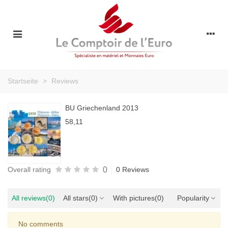
Startseite
>
Reviews
BU Griechenland 2013
58,11
0
Overall rating
0 Reviews
All reviews
(0)
All stars
(0)
With pictures
(0)
Popularity
No comments