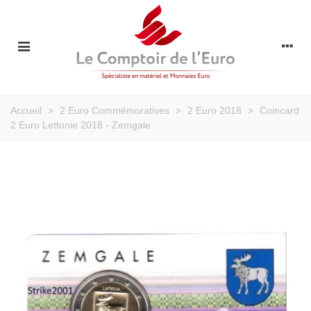
Accueil
>
2 Euro Commémoratives
>
2 Euro 2018
>
Coincard
2 Euro Lettonie 2018 - Zemgale