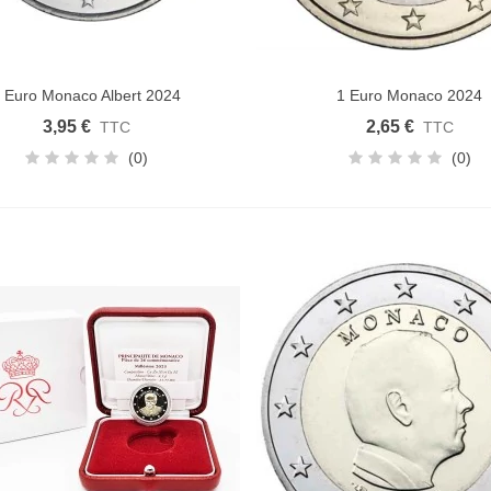
 Euro Monaco Albert 2024
1 Euro Monaco 2024
uter au panier
Ajouter au panier
3,95 €
2,65 €
TTC
TTC
(0)
(0)