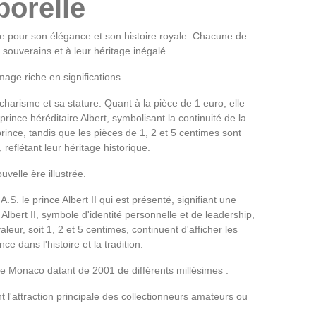
porelle
e pour son élégance et son histoire royale. Chacune de
souverains et à leur héritage inégalé.
age riche en significations.
 charisme et sa stature. Quant à la pièce de 1 euro, elle
 prince héréditaire Albert, symbolisant la continuité de la
rince, tandis que les pièces de 1, 2 et 5 centimes sont
eflétant leur héritage historique.
velle ère illustrée.
A.S. le prince Albert II qui est présenté, signifiant une
ert II, symbole d'identité personnelle et de leadership,
leur, soit 1, 2 et 5 centimes, continuent d'afficher les
 dans l'histoire et la tradition.
e Monaco datant de 2001 de différents millésimes .
 l'attraction principale des collectionneurs amateurs ou