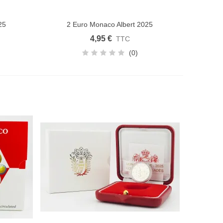
25
2 Euro Monaco Albert 2025
Ajouter au panier
4,95 €
TTC
(0)