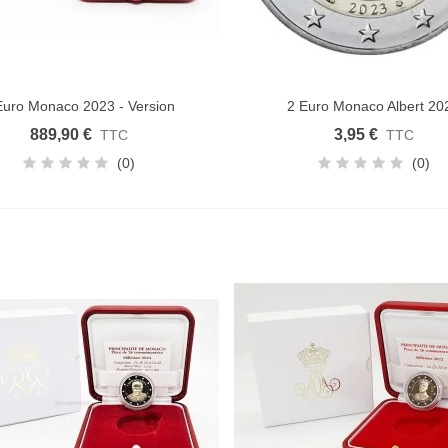
Euro Monaco 2023 - Version
2 Euro Monaco Albert 20
uter au panier
Ajouter au panier
Monégasques
889,90 €
3,95 €
TTC
TTC
(0)
(0)