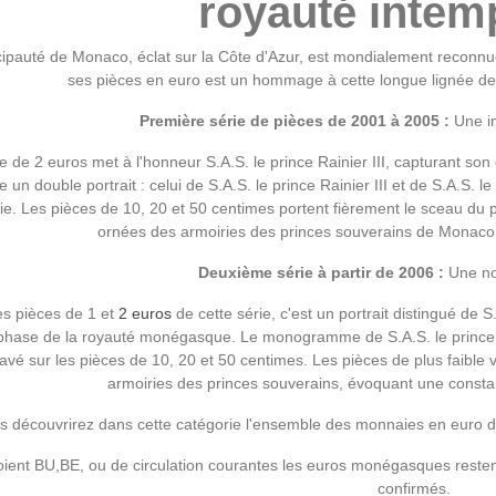
royauté intem
cipauté de Monaco, éclat sur la Côte d'Azur, est mondialement reconnu
ses pièces en euro est un hommage à cette longue lignée de 
Première série de pièces de 2001 à 2005 :
Une im
e de 2 euros met à l'honneur S.A.S. le prince Rainier III, capturant son
 un double portrait : celui de S.A.S. le prince Rainier III et de S.A.S. le
ie. Les pièces de 10, 20 et 50 centimes portent fièrement le sceau du p
ornées des armoiries des princes souverains de Monaco, r
Deuxième série à partir de 2006 :
Une nou
es pièces de 1 et
2 euros
de cette série, c'est un portrait distingué de S.
phase de la royauté monégasque. Le monogramme de S.A.S. le prince Alb
avé sur les pièces de 10, 20 et 50 centimes. Les pièces de plus faible va
armoiries des princes souverains, évoquant une constance
s découvrirez dans cette catégorie l'ensemble des monnaies en euro d
soient BU,BE, ou de circulation courantes les euros monégasques restent
confirmés.