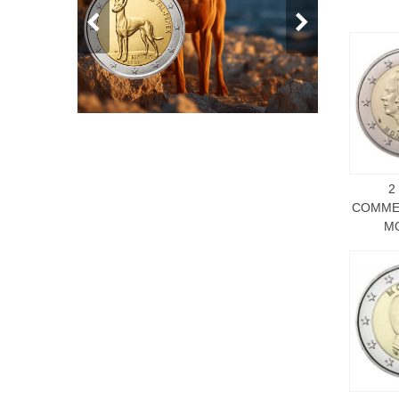
2
COMME
M