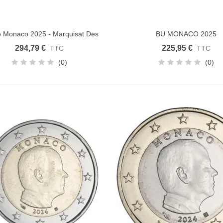
o Monaco 2025 - Marquisat Des
BU MONACO 2025
uter au panier
Ajouter au panier
Baux
294,79 €
225,95 €
TTC
TTC
(0)
(0)