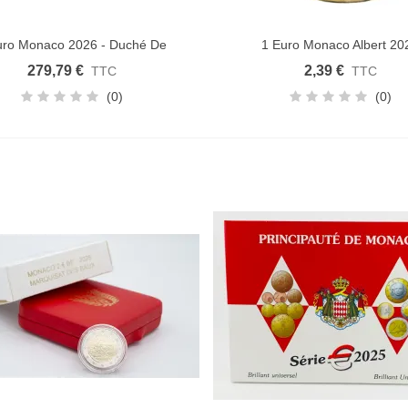
uro Monaco 2026 - Duché De
1 Euro Monaco Albert 20
uter au panier
Ajouter au panier
Valentinois
279,79 €
2,39 €
TTC
TTC
(0)
(0)