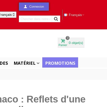
Connexion
Français

Français
0
0
objet(s)
Panier
DES
MATÉRIEL
PROMOTIONS
aco : Reflets d'une