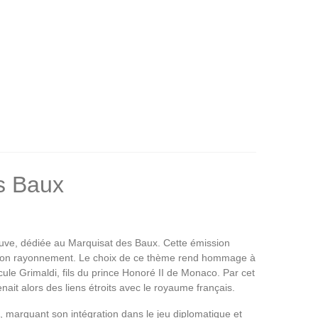
s Baux
euve, dédiée au Marquisat des Baux. Cette émission
rqué son rayonnement. Le choix de ce thème rend hommage à
cule Grimaldi, fils du prince Honoré II de Monaco. Par cet
enait alors des liens étroits avec le royaume français.
, marquant son intégration dans le jeu diplomatique et