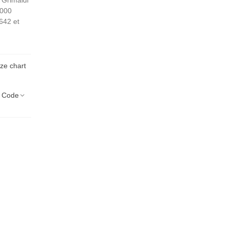
 Grimaldi
 000
642 et
ize chart
 Code