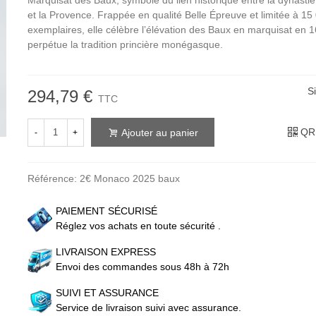
Marquisat des Baux, symbole du lien historique entre la dynastie
et la Provence. Frappée en qualité Belle Épreuve et limitée à 15
exemplaires, elle célèbre l’élévation des Baux en marquisat en 1
perpétue la tradition princière monégasque.
S
294,79 €
TTC
QR
Ajouter au panier
-
+
Référence:
2€ Monaco 2025 baux
PAIEMENT SÉCURISÉ
Réglez vos achats en toute sécurité .
LIVRAISON EXPRESS
Envoi des commandes sous 48h à 72h
SUIVI ET ASSURANCE
Service de livraison suivi avec assurance.