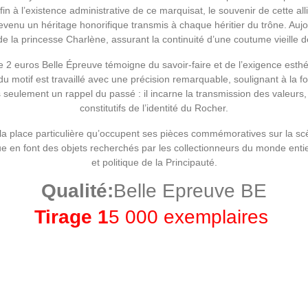
it fin à l’existence administrative de ce marquisat, le souvenir de cette
nu un héritage honorifique transmis à chaque héritier du trône. Aujourd
 de la princesse Charlène, assurant la continuité d’une coutume vieille de
 2 euros Belle Épreuve témoigne du savoir-faire et de l’exigence esthét
 motif est travaillé avec une précision remarquable, soulignant à la f
seulement un rappel du passé : il incarne la transmission des valeurs, 
constitutifs de l’identité du Rocher.
la place particulière qu’occupent ses pièces commémoratives sur la sc
ue en font des objets recherchés par les collectionneurs du monde entier,
et politique de la Principauté.
Qualité:
Belle Epreuve BE
Tirage 1
5 000 exemplaires