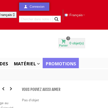
Connexion
Français

Français
0
0
objet(s)
Panier
DES
MATÉRIEL
PROMOTIONS
VOUS POUVEZ AUSSI AIMER
Pas d'objet
ge au