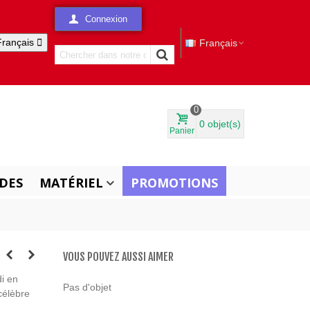
Connexion
Français

Français
0
0
objet(s)
Panier
DES
MATÉRIEL
PROMOTIONS
VOUS POUVEZ AUSSI AIMER
di en
Pas d'objet
célèbre