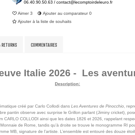
06.40.90.50.63 / contact@lecomptoirdeleuro.fr
Aimer
3
Ajouter au comparateur
0
Ajouter à la liste de souhaits
& RETURNS
COMMENTAIRES
euve Italie 2026 - Les avent
Description:
lématique créé par Carlo Collodi dans
Les Aventures de Pinocchio
, rep
e pantin observe avec surprise le Grillon parlant (Jiminy cricket), po
m CARLO COLLODI ainsi que les dates 1826 et 2026, rappelant respecti
 la Monnaie de Rome, tandis qu’à droite se trouve le monogramme RI po
 MB, signature de l’artiste. L’ensemble est entouré des douze étoil