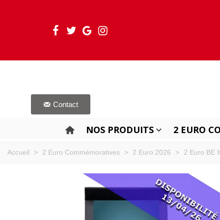
Contact
NOS PRODUITS
2 EURO C
Accueil
>
2 Euro Commémoratives
>
2 Euro 2026
>
2 Euro BE I