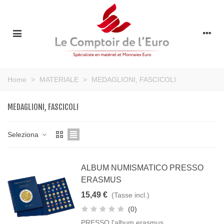
Home
>
MATERIALE
>
MEDAGLIONI, FASCICOLI
MEDAGLIONI, FASCICOLI
Seleziona
ALBUM NUMISMATICO PRESSO
ERASMUS
15,49 €
(Tasse incl.)
(0)
PRESSO l'album erasmus