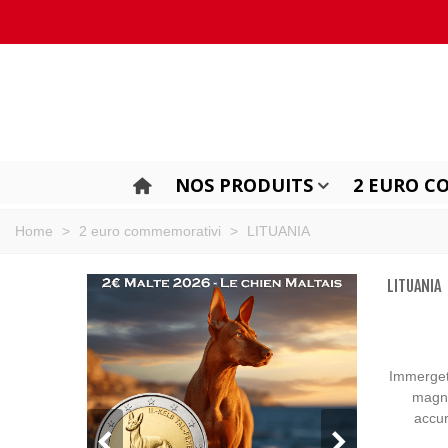
NOS PRODUITS
2 EURO C
Home
>
2 euro commemorativi
>
LITUANIA
LITUANIA
Immergete
magni
accur