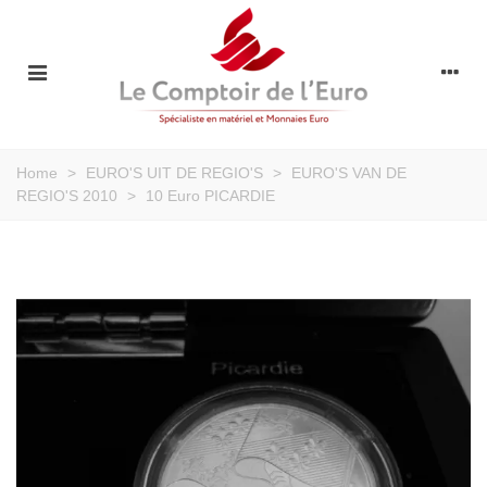
Home
>
EURO'S UIT DE REGIO'S
>
EURO'S VAN DE
REGIO'S 2010
>
10 Euro PICARDIE