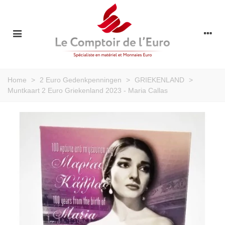
Home
>
2 Euro Gedenkpenningen
>
GRIEKENLAND
>
Muntkaart 2 Euro Griekenland 2023 - Maria Callas