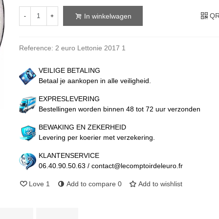
QR
In winkelwagen
-
+
Reference:
2 euro Lettonie 2017 1
VEILIGE BETALING
Betaal je aankopen in alle veiligheid.
EXPRESLEVERING
Bestellingen worden binnen 48 tot 72 uur verzonden
BEWAKING EN ZEKERHEID
Levering per koerier met verzekering.
KLANTENSERVICE
06.40.90.50.63 / contact@lecomptoirdeleuro.fr
Love
1
Add to compare
0
Add to wishlist