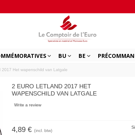
OMMÉMORATIVES
BU
BE
PRÉCOMMAN
d 2017 Het wapenschild van Latgale
2 EURO LETLAND 2017 HET
WAPENSCHILD VAN LATGALE
Write a review
S
4,89 €
(incl. btw)