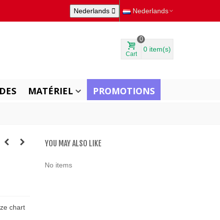
Nederlands

Nederlands
0
0
item(s)
Cart
DES
MATÉRIEL
PROMOTIONS
YOU MAY ALSO LIKE
No items
ize chart