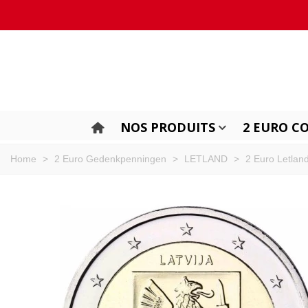
NOS PRODUITS
2 EURO C
Home
>
2 Euro Gedenkpenningen
>
LETLAND
>
2 Euro Letlan