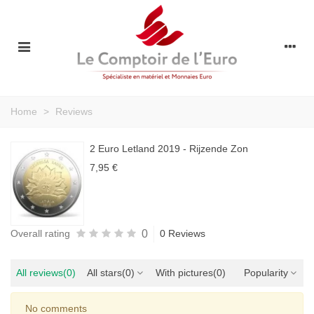
Home
>
Reviews
2 Euro Letland 2019 - Rijzende Zon
7,95 €
0
Overall rating
0 Reviews
All reviews
(0)
All stars
(0)
With pictures
(0)
Popularity
No comments