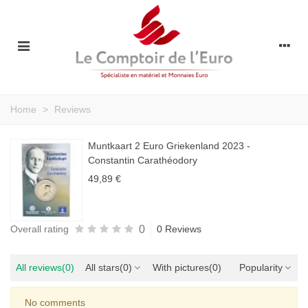
Home
>
Reviews
Muntkaart 2 Euro Griekenland 2023 -
Constantin Carathéodory
49,89 €
0
Overall rating
0 Reviews
All reviews
(0)
All stars
(0)
With pictures
(0)
Popularity
No comments