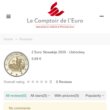
Home
>
Reviews
2 Euro Slowakije 2025 - IJshockey
3,69 €
0
Overall rating
0 Reviews
All reviews
(0)
All stars
(0)
With pictures
(0)
Popularity
No comments