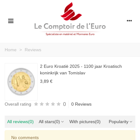
Home
>
Reviews
2 Euro Kroatië 2025 - 1100 jaar Kroatisch
koninkrijk van Tomislav
3,89 €
0
Overall rating
0 Reviews
All reviews
(0)
All stars
(0)
With pictures
(0)
Popularity
No comments