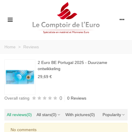
Home
>
Reviews
2 Euro BE Portugal 2025 - Duurzame
ontwikkeling
29,69 €
0
Overall rating
0 Reviews
All reviews
(0)
All stars
(0)
With pictures
(0)
Popularity
No comments