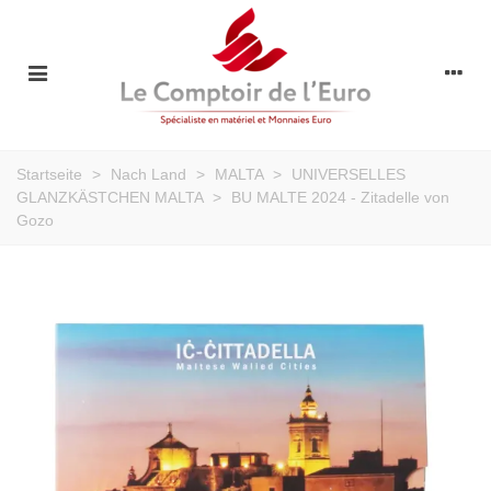
Startseite
>
Nach Land
>
MALTA
>
UNIVERSELLES
GLANZKÄSTCHEN MALTA
>
BU MALTE 2024 - Zitadelle von
Gozo