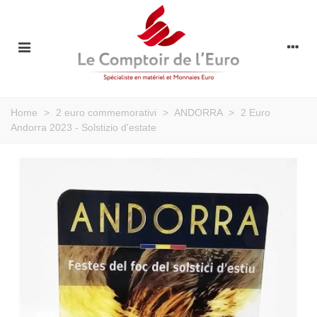
Home
>
2 euro commemorativi
>
ANDORRA
>
2 Euro
Andorra 2023 - Solstizio d'estate