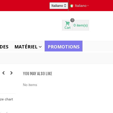
Italiano

Italiano
0
0
item(s)
Cart
DES
MATÉRIEL
PROMOTIONS
YOU MAY ALSO LIKE
No items
ize chart