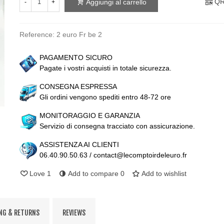
QR
Aggiungi al carrello
-
+
Reference:
2 euro Fr be 2
PAGAMENTO SICURO
Pagate i vostri acquisti in totale sicurezza.
CONSEGNA ESPRESSA
Gli ordini vengono spediti entro 48-72 ore
MONITORAGGIO E GARANZIA
Servizio di consegna tracciato con assicurazione.
ASSISTENZA AI CLIENTI
06.40.90.50.63 / contact@lecomptoirdeleuro.fr
Love
1
Add to compare
0
Add to wishlist
NG & RETURNS
REVIEWS