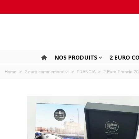
NOS PRODUITS
2 EURO C
Home
>
2 euro commemorativi
>
FRANCIA
>
2 Euro Francia 20