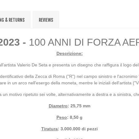
NG & RETURNS
REVIEWS
 2023 -
100 ANNI DI FORZA AE
Descrizione:
'artista Valerio De Seta e presenta un disegno che raffigura il logo del 
tificativo della Zecca di Roma ("R") nel campo sinistro e l'acronimo "RI
 un arco nell'esergo della moneta, mentre le iniziali dell'artista ("Vd
a un motivo ripetuto sei volte, alternativamente a destra e a sinistra, c
Diametro
: 25,75 mm
Peso
: 8,50 g
Tiratura
: 3.000.000 di pezzi