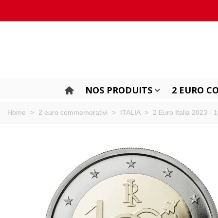
NOS PRODUITS
2 EURO C
Home
>
2 euro commemorativi
>
ITALIA
>
2 Euro Italia 2023 - 1