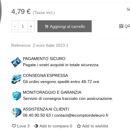
S
4,79 €
(Tasse incl.)
QR
Aggiungi al carrello
-
+
Reference:
2 euro Italie 2023 1
PAGAMENTO SICURO
Pagate i vostri acquisti in totale sicurezza.
CONSEGNA ESPRESSA
Gli ordini vengono spediti entro 48-72 ore
MONITORAGGIO E GARANZIA
Servizio di consegna tracciato con assicurazione.
ASSISTENZA AI CLIENTI
06.40.90.50.63 / contact@lecomptoirdeleuro.fr
Love
3
Add to compare
0
Add to wishlist