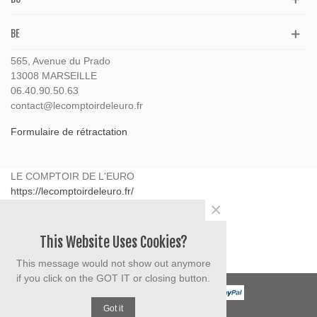
BE
565, Avenue du Prado
13008 MARSEILLE
06.40.90.50.63
contact@lecomptoirdeleuro.fr
Formulaire de rétractation
LE COMPTOIR DE L'EURO
https://lecomptoirdeleuro.fr/
×
565 avenue du Prado
13008
Marseille
France
This Website Uses Cookies?
06.40.90.50.63
This message would not show out anymore
contact@lecomptoirdeleuro.fr
if you click on the GOT IT or closing button.
Got it