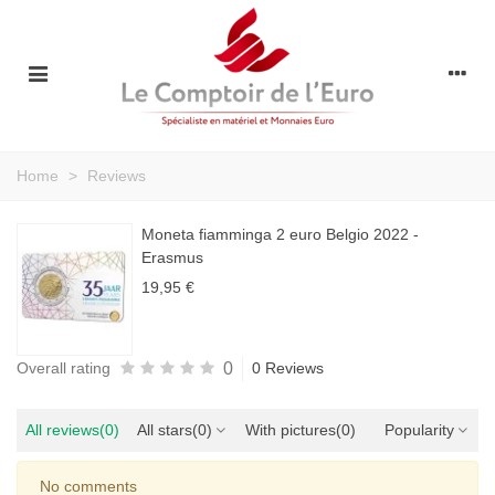
Home
>
Reviews
Moneta fiamminga 2 euro Belgio 2022 -
Erasmus
19,95 €
0
Overall rating
0 Reviews
All reviews
(0)
All stars
(0)
With pictures
(0)
Popularity
No comments