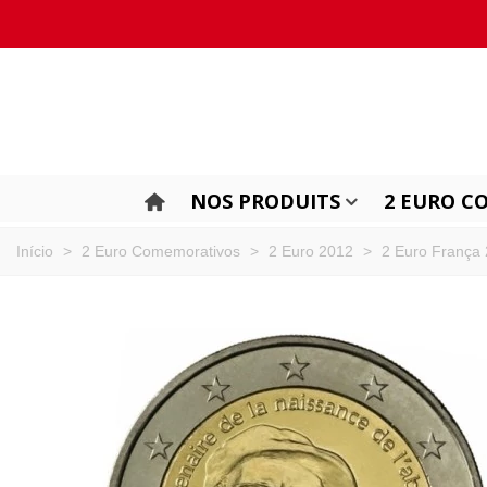
NOS PRODUITS
2 EURO C
Início
>
2 Euro Comemorativos
>
2 Euro 2012
>
2 Euro França