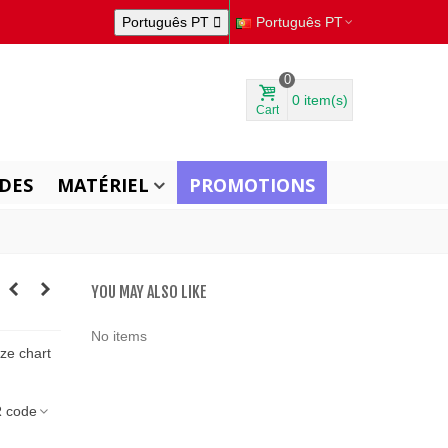
Português PT

Português PT
0
0
item(s)
Cart
DES
MATÉRIEL
PROMOTIONS
YOU MAY ALSO LIKE
No items
ize chart
 code