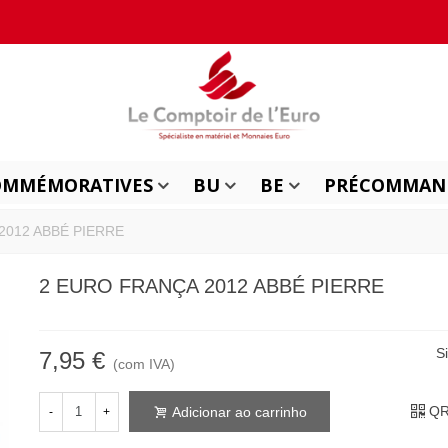
OMMÉMORATIVES
BU
BE
PRÉCOMMAN
 2012 ABBÉ PIERRE
2 EURO FRANÇA 2012 ABBÉ PIERRE
S
7,95 €
(com IVA)
QR
Adicionar ao carrinho
-
+