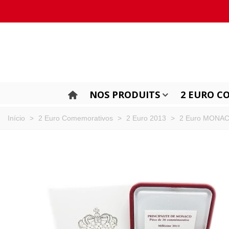
NOS PRODUITS
2 EURO C
Início
>
2 Euro Comemorativos
>
2 Euro 2013
>
2 Euro MONAC