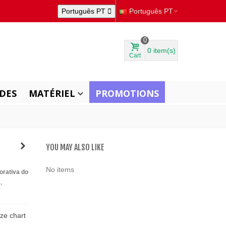
Português PT

Português PT
0
0
item(s)
Cart
DES
MATÉRIEL
PROMOTIONS
YOU MAY ALSO LIKE
No items
orativa do
.
ize chart