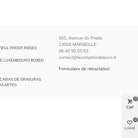
565, Avenue du Prado
13008 MARSEILLE
IFUL PROOF PAÍSES
06.40.90.50.63
contact@lecomptoirdeleuro.fr
VE LUXEMBOURG BOXED
Formulaire de rétractation
CAIXAS DE GRAVURAS
AS ARTES
0
Cart
0
Loved