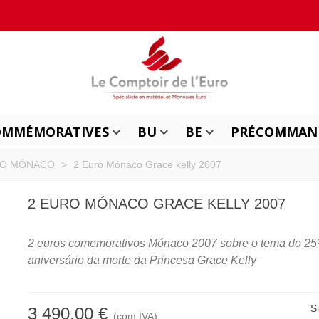
OMMÉMORATIVES
BU
BE
PRÉCOMMAN
DO MÓNACO
>
2 Euro Mónaco Grace kelly 2007
2 EURO MÓNACO GRACE KELLY 2007
2 euros comemorativos
Mónaco 2007 sobre o tema do 25
aniversário da morte da Princesa Grace Kelly
S
3 490,00 €
(com IVA)