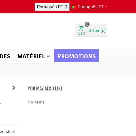
Português PT

Português PT
0
0
item(s)
Cart
DES
MATÉRIEL
PROMOTIONS
YOU MAY ALSO LIKE
No items
º
ize chart