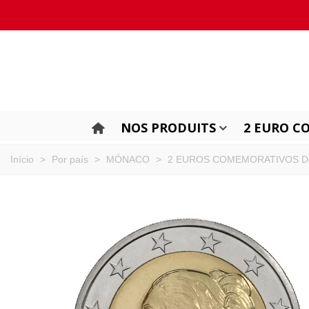
NOS PRODUITS
2 EURO C
Início
>
Por país
>
MÓNACO
>
2 EUROS COMEMORATIVOS 