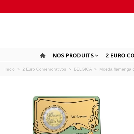
NOS PRODUITS
2 EURO C
Início
>
2 Euro Comemorativos
>
BÉLGICA
>
Moeda flamenga de