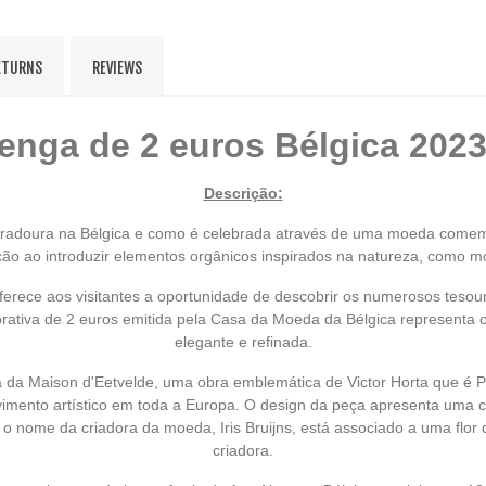
ETURNS
REVIEWS
nga de 2 euros Bélgica 2023
Descrição:
radoura na Bélgica e como é celebrada através de uma moeda comemorat
ção ao introduzir elementos orgânicos inspirados na natureza, como mot
erece aos visitantes a oportunidade de descobrir os numerosos tesouro
ativa de 2 euros emitida pela Casa da Moeda da Bélgica representa o
elegante e refinada.
 Maison d'Eetvelde, uma obra emblemática de Victor Horta que é Pa
vimento artístico em toda a Europa. O design da peça apresenta uma c
 nome da criadora da moeda, Iris Bruijns, está associado a uma flor d
criadora.