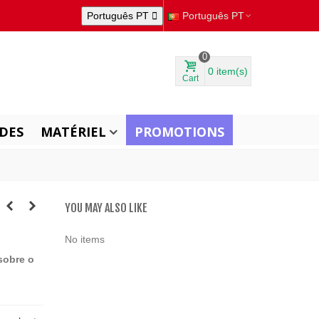
Português PT

Português PT
0
0
item(s)
Cart
DES
MATÉRIEL
PROMOTIONS
YOU MAY ALSO LIKE
No items
sobre o