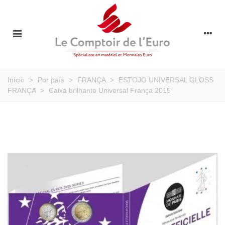
Início
>
Por país
>
FRANÇA
>
ESTOJO UNIVERSAL GLOSS
FRANÇA
>
Caixa brilhante Universal França 2015