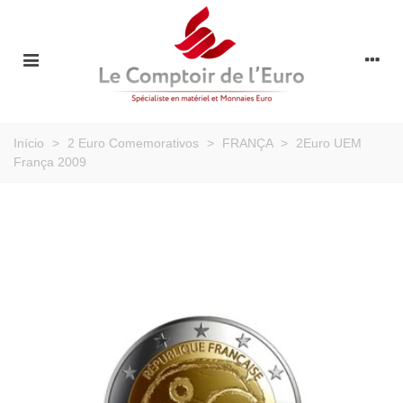
Início
>
2 Euro Comemorativos
>
FRANÇA
>
2Euro UEM
França 2009