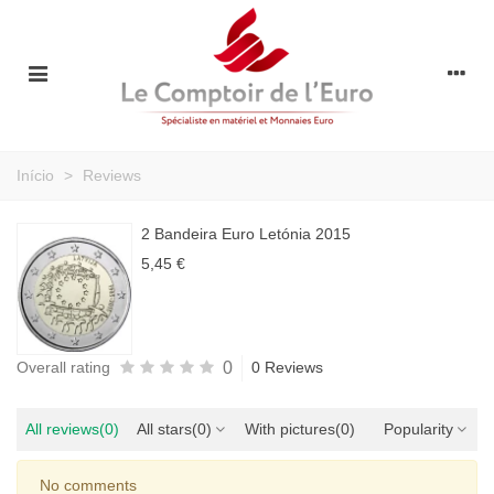
Início
>
Reviews
2 Bandeira Euro Letónia 2015
5,45 €
0
Overall rating
0 Reviews
All reviews
(0)
All stars
(0)
With pictures
(0)
Popularity
No comments