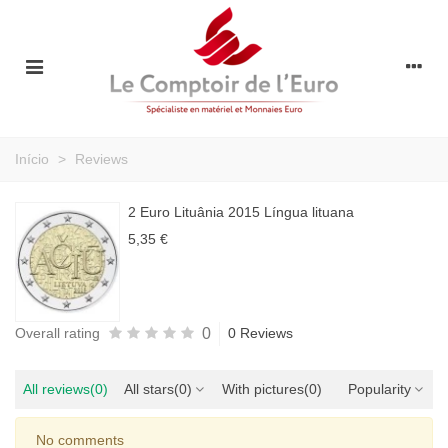
Início
>
Reviews
2 Euro Lituânia 2015 Língua lituana
5,35 €
0
Overall rating
0 Reviews
All reviews
(0)
All stars
(0)
With pictures
(0)
Popularity
No comments