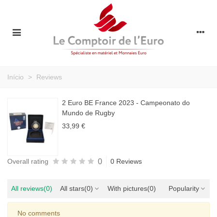
Início
>
Reviews
2 Euro BE France 2023 - Campeonato do
Mundo de Rugby
33,99 €
0
Overall rating
0 Reviews
All reviews
(0)
All stars
(0)
With pictures
(0)
Popularity
No comments