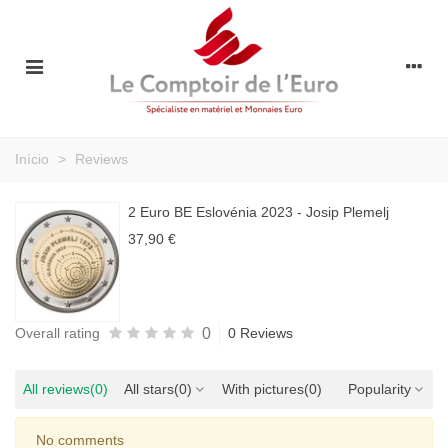
Início
>
Reviews
2 Euro BE Eslovénia 2023 - Josip Plemelj
37,90 €
0
Overall rating
0 Reviews
All reviews
(0)
All stars
(0)
With pictures
(0)
Popularity
No comments