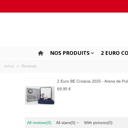
NOS PRODUITS
2 EURO C
Início
>
Reviews
2 Euro BE Croácia 2025 - Arena de Pu
69,95 €
All reviews
(0)
All stars
(0)
With pictures
(0)