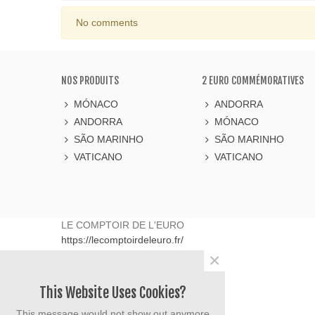
No comments
NOS PRODUITS
2 EURO COMMÉMORATIVES
MÓNACO
ANDORRA
ANDORRA
MÓNACO
SÃO MARINHO
SÃO MARINHO
VATICANO
VATICANO
LE COMPTOIR DE L'EURO
https://lecomptoirdeleuro.fr/
565 avenue du Prado
×
13008
Marseille
France
This Website Uses Cookies?
06.40.90.50.63
contact@lecomptoirdeleuro.fr
This message would not show out anymore