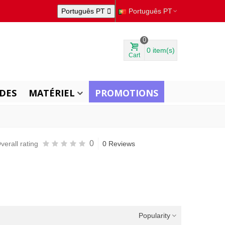
Português PT

Português PT
0
0
item(s)
Cart
DES
MATÉRIEL
PROMOTIONS
0
verall rating
0 Reviews
Popularity