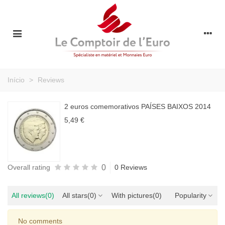
Início
>
Reviews
2 euros comemorativos PAÍSES BAIXOS 2014
5,49 €
0
Overall rating
0 Reviews
All reviews
(0)
All stars
(0)
With pictures
(0)
Popularity
No comments