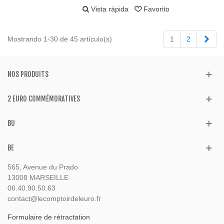
Vista rápida
Favorito
Sigu
Mostrando 1-30 de 45 artículo(s)
1
2
NOS PRODUITS
2 EURO COMMÉMORATIVES
BU
BE
565, Avenue du Prado
13008 MARSEILLE
06.40.90.50.63
contact@lecomptoirdeleuro.fr
Formulaire de rétractation