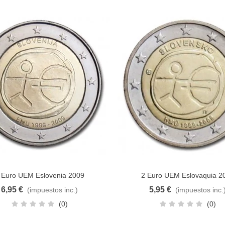
 Euro UEM Eslovenia 2009
2 Euro UEM Eslovaquia 2
dir al carrito
Añadir al carrito
6,95 €
5,95 €
(impuestos inc.)
(impuestos inc.
(0)
(0)