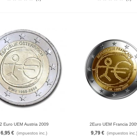
2 Euro UEM Austria 2009
2Euro UEM Francia 200
dir al carrito
Añadir al carrito
6,95 €
9,79 €
(impuestos inc.)
(impuestos inc.