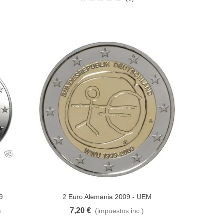
9
2 Euro Alemania 2009 - UEM
Añadir al carrito
7,20 €
)
(impuestos inc.)