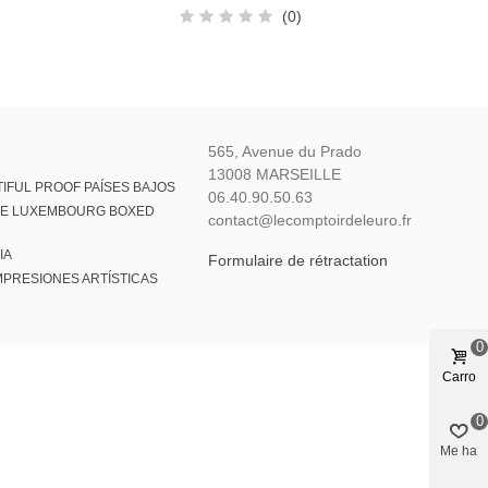
(0)
565, Avenue du Prado
13008 MARSEILLE
IFUL PROOF PAÍSES BAJOS
06.40.90.50.63
VE LUXEMBOURG BOXED
contact@lecomptoirdeleuro.fr
IA
Formulaire de rétractation
MPRESIONES ARTÍSTICAS
0
Carro
0
Me ha
gustado