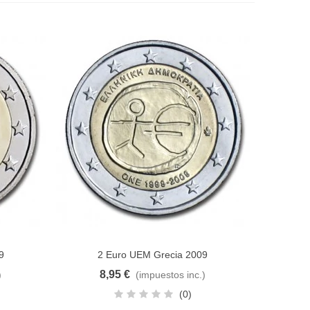
9
2 Euro UEM Grecia 2009
Añadir al carrito
8,95 €
)
(impuestos inc.)
(0)