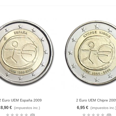
2 Euro UEM España 2009
2 Euro UEM Chipre 200
dir al carrito
Añadir al carrito
8,90 €
6,95 €
(impuestos inc.)
(impuestos inc.
(0)
(0)