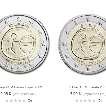
Euro UEM Países Bajos 2009
2 Euro UEM Irlanda 200
dir al carrito
Añadir al carrito
9,95 €
7,99 €
(impuestos inc.)
(impuestos inc.
(0)
(0)