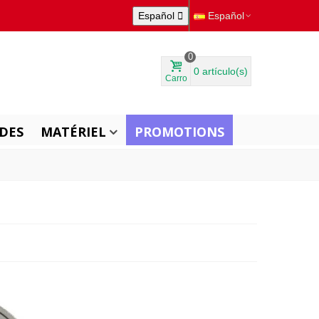
Español

Español
0
0
artículo(s)
Carro
DES
MATÉRIEL
PROMOTIONS