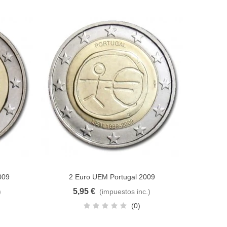
009
2 Euro UEM Portugal 2009
Añadir al carrito
5,95 €
)
(impuestos inc.)
(0)