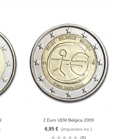
9
2 Euro UEM Bélgica 2009
Añadir al carrito
6,95 €
)
(impuestos inc.)
(0)