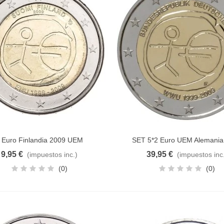
 Euro Finlandia 2009 UEM
SET 5*2 Euro UEM Alemania
dir al carrito
Añadir al carrito
9,95 €
39,95 €
(impuestos inc.)
(impuestos inc
(0)
(0)