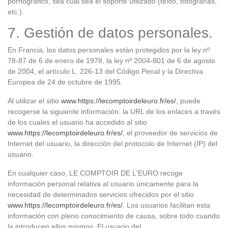
pornográfico, sea cual sea el soporte utilizado (texto, fotografías,
etc.).
7. Gestión de datos personales.
En Francia, los datos personales están protegidos por la ley nº
78-87 de 6 de enero de 1978, la ley nº 2004-801 de 6 de agosto
de 2004, el artículo L. 226-13 del Código Penal y la Directiva
Europea de 24 de octubre de 1995.
Al utilizar el sitio
www.https://lecomptoirdeleuro.fr/es/
, puede
recogerse la siguiente información: la URL de los enlaces a través
de los cuales el usuario ha accedido al sitio
www.https://lecomptoirdeleuro.fr/es/
, el proveedor de servicios de
Internet del usuario, la dirección del protocolo de Internet (IP) del
usuario.
En cualquier caso, LE COMPTOIR DE L'EURO recoge
información personal relativa al usuario únicamente para la
necesidad de determinados servicios ofrecidos por el sitio
www.https://lecomptoirdeleuro.fr/es/
. Los usuarios facilitan esta
información con pleno conocimiento de causa, sobre todo cuando
la introducen ellos mismos. El usuario del