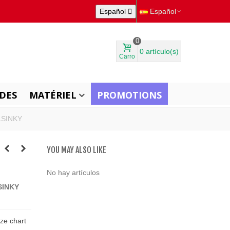
Español

Español
0
0
artículo(s)
Carro
DES
MATÉRIEL
PROMOTIONS
LSINKY
YOU MAY ALSO LIKE
No hay artículos
SINKY
ize chart