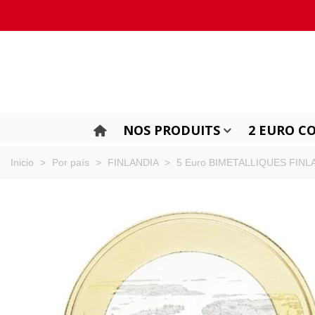
NOS PRODUITS
2 EURO C
Inicio
>
Por país
>
FINLANDIA
>
5 Euro BIMETALLIQUES FINL