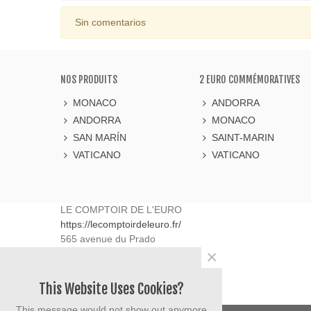
Sin comentarios
NOS PRODUITS
2 EURO COMMÉMORATIVES
MONACO
ANDORRA
ANDORRA
MONACO
SAN MARÍN
SAINT-MARIN
VATICANO
VATICANO
LE COMPTOIR DE L'EURO
https://lecomptoirdeleuro.fr/
565 avenue du Prado
×
13008
Marseille
France
06.40.90.50.63
This Website Uses Cookies?
contact@lecomptoirdeleuro.fr
This message would not show out anymore