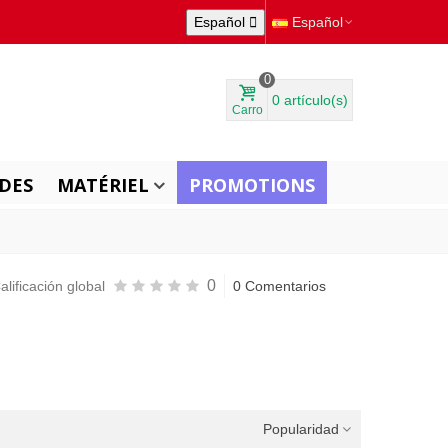
Español

Español
0
0
artículo(s)
Carro
DES
MATÉRIEL
PROMOTIONS
0
alificación global
0 Comentarios
Popularidad