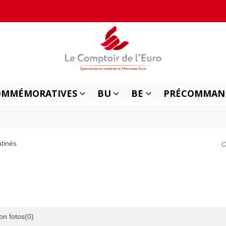
OMMÉMORATIVES
BU
BE
PRÉCOMMAN
atinés
C
on fotos
(0)