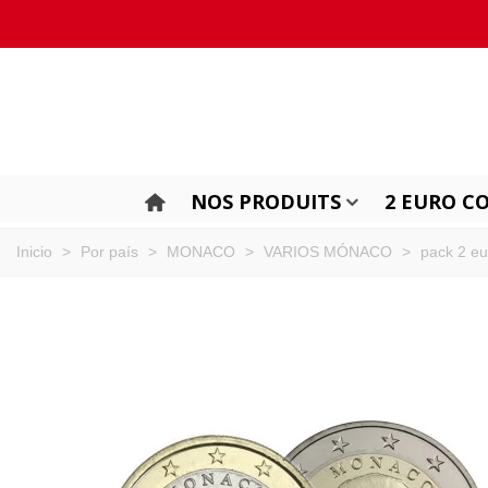
NOS PRODUITS
2 EURO C
Inicio
>
Por país
>
MONACO
>
VARIOS MÓNACO
>
pack 2 e