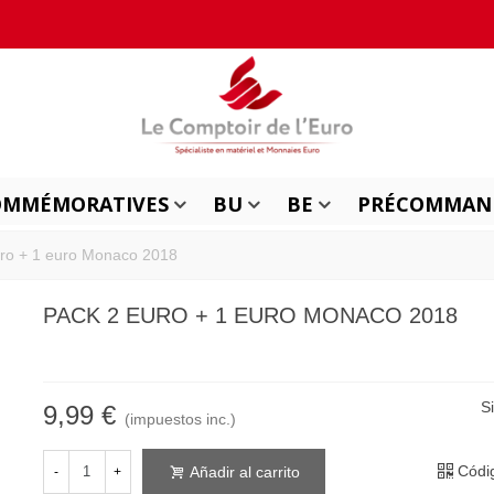
OMMÉMORATIVES
BU
BE
PRÉCOMMAN
uro + 1 euro Monaco 2018
PACK 2 EURO + 1 EURO MONACO 2018
S
9,99 €
(impuestos inc.)
Códi
Añadir al carrito
-
+