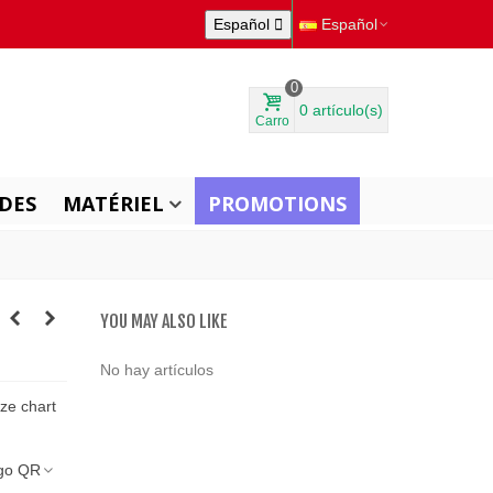
Español

Español
0
0
artículo(s)
Carro
DES
MATÉRIEL
PROMOTIONS
YOU MAY ALSO LIKE
No hay artículos
ize chart
go QR